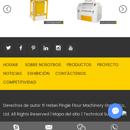
HOGAR
SOBRE NOSOTROS
PRODUCTOS
PROYECTO
NOTICIAS
EXHIBICIÓN
CONTÁCTENOS
COMPETITIVIDAD
Derechos de autor © Hebei Pingle Flour Machinery Group Co.,
Ltd. All Rights Reserved |
Mapa del sitio
| Technical Support:
Chat w