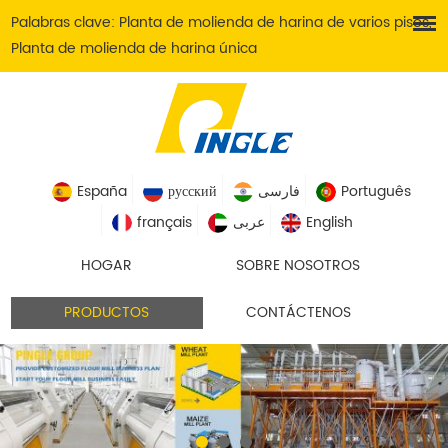
Palabras clave:
Planta de molienda de harina de varios pisos
,
Planta de molienda de harina única
España
русский
فارسی
Português
français
عربى
English
HOGAR
SOBRE NOSOTROS
PRODUCTOS
CONTÁCTENOS